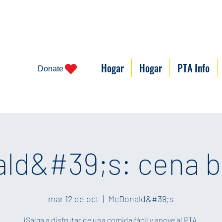
Hogar
Hogar
PTA Info
Donate
ld&#39;s: cena b
mar 12 de oct
  |  
McDonald&#39;s
¡Salga a disfrutar de una comida fácil y apoye al PTA!