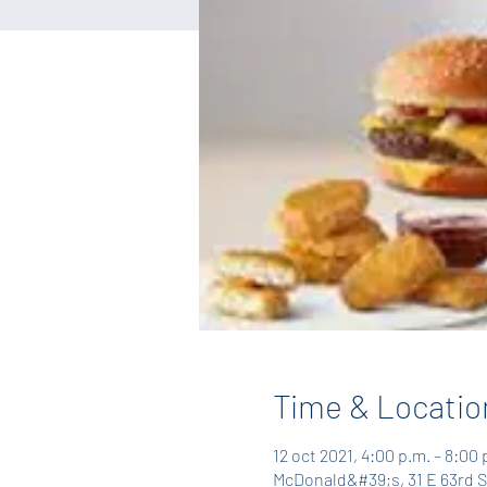
Time & Locatio
12 oct 2021, 4:00 p.m. – 8:00
McDonald&#39;s, 31 E 63rd S