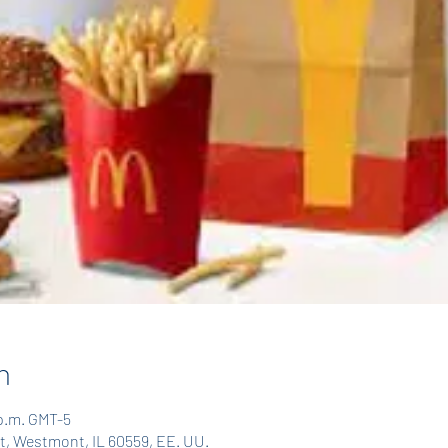
n
 p.m. GMT-5
t, Westmont, IL 60559, EE. UU.