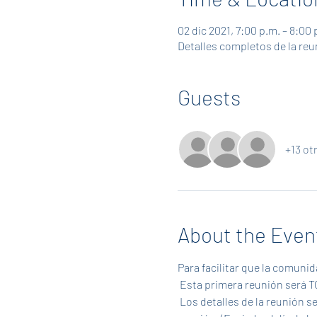
02 dic 2021, 7:00 p.m. – 8:00 
Detalles completos de la reu
Guests
+13 ot
About the Even
Para facilitar que la comuni
 Esta primera reunión será
 Los detalles de la reunión se enviarán por correo electrónico de la PTA y a aquellos que confirmen su asistencia a la 