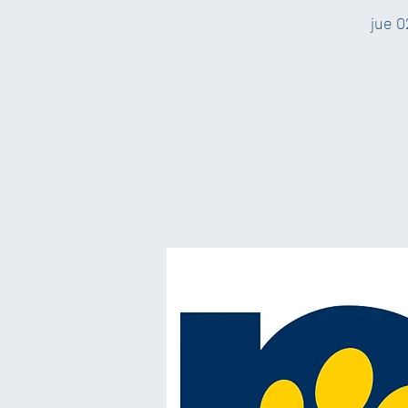
jue 0