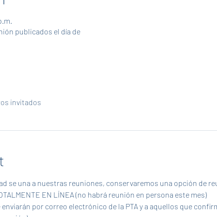
p.m.
nión publicados el día de
ros invitados
t
dad se una a nuestras reuniones, conservaremos una opción de reun
 TOTALMENTE EN LÍNEA (no habrá reunión en persona este mes)