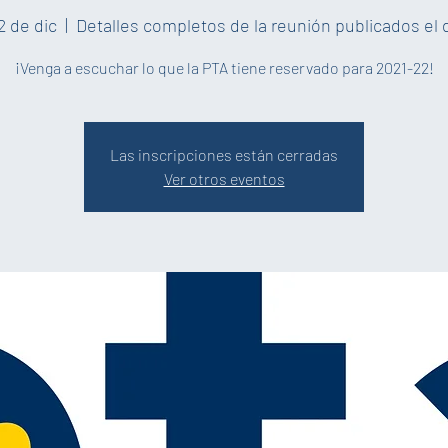
2 de dic
  |  
Detalles completos de la reunión publicados el 
¡Venga a escuchar lo que la PTA tiene reservado para 2021-22!
Las inscripciones están cerradas
Ver otros eventos