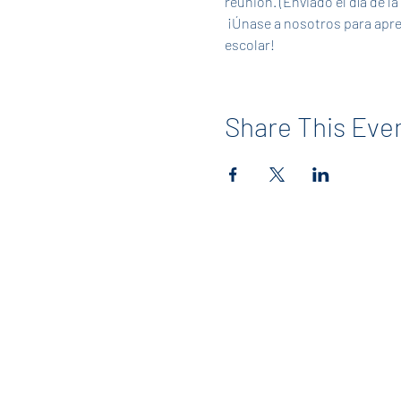
reunión. (Enviado el día de la
 ¡Únase a nosotros para aprender más sobre la PTA y escuchar actualizaciones sobre nuestros planes para el próximo año 
escolar! 
Share This Eve
Contact