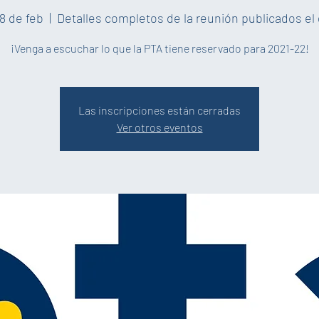
8 de feb
  |  
Detalles completos de la reunión publicados el 
¡Venga a escuchar lo que la PTA tiene reservado para 2021-22!
Las inscripciones están cerradas
Ver otros eventos