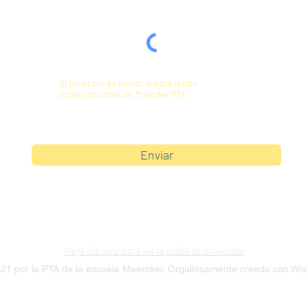
Al hacer clic en enviar, acepta recibir
comunicaciones de Maercker PTA.
Enviar
Haga clic aquí para ver la póliza de privacidad
21 por la PTA de la escuela Maercker. Orgullosamente creado con Wi