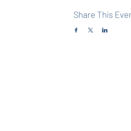
Share This Eve
Contact
info@maerckerpta.org