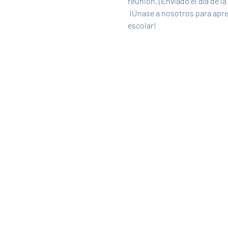
reunión. (Enviado el día de la
 ¡Únase a nosotros para aprender más sobre la PTA y escuchar actualizaciones sobre nuestros planes para el próximo año 
escolar! 