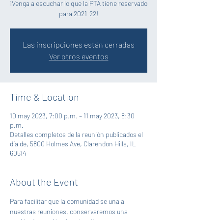
¡Venga a escuchar lo que la PTA tiene reservado
para 2021-22!
Las inscripciones están cerradas
Ver otros eventos
Time & Location
10 may 2023, 7:00 p.m. – 11 may 2023, 8:30
p.m.
Detalles completos de la reunión publicados el
día de, 5800 Holmes Ave, Clarendon Hills, IL
60514
About the Event
Para facilitar que la comunidad se una a 
nuestras reuniones, conservaremos una 