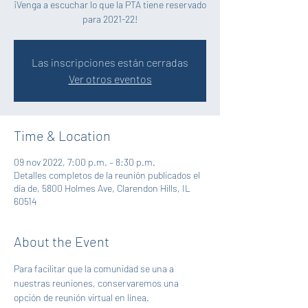
¡Venga a escuchar lo que la PTA tiene reservado
para 2021-22!
Las inscripciones están cerradas
Ver otros eventos
Time & Location
09 nov 2022, 7:00 p.m. – 8:30 p.m.
Detalles completos de la reunión publicados el
día de, 5800 Holmes Ave, Clarendon Hills, IL
60514
About the Event
Para facilitar que la comunidad se una a 
nuestras reuniones, conservaremos una 
opción de reunión virtual en línea. 