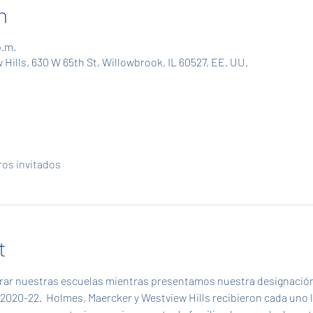
n
p.m.
Hills, 630 W 65th St, Willowbrook, IL 60527, EE. UU.
ros invitados
t
rar nuestras escuelas mientras presentamos nuestra designación
2020-22.  Holmes, Maercker y Westview Hills recibieron cada uno l