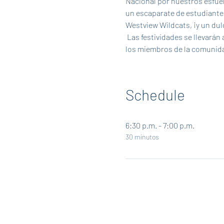
Nacional por nuestros esfuer
un escaparate de estudiante
Westview Wildcats, ¡y un dulc
 Las festividades se llevarán a cabo inmediatamente antes de la reunión de la junta escolar de octubre, ¡y se anima a todos 
los miembros de la comunidad
Schedule
6:30 p.m. - 7:00 p.m.
30 minutos