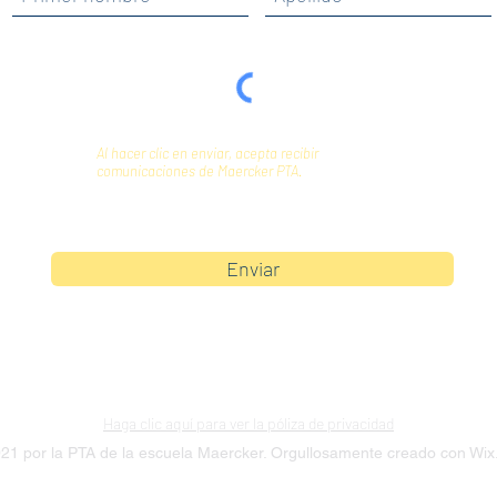
Al hacer clic en enviar, acepta recibir
comunicaciones de Maercker PTA.
Enviar
Haga clic aquí para ver la póliza de privacidad
21 por la PTA de la escuela Maercker. Orgullosamente creado con Wi