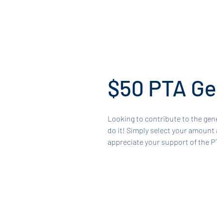
$50 PTA Ge
Looking to contribute to the gene
do it! Simply select your amoun
appreciate your support of the 