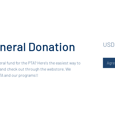
neral Donation
USD
ral fund for the PTA? Here's the easiest way to
Agre
t and check out through the webstore. We
PTA and our programs!!